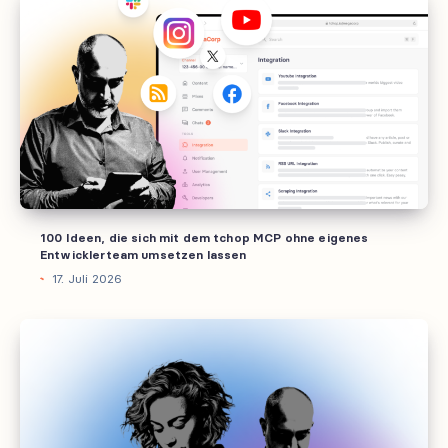
Ideen,
die
sich
mit
dem
tchop
MCP
ohne
eigenes
100 Ideen, die sich mit dem tchop MCP ohne eigenes
Entwicklerteam
Entwicklerteam umsetzen lassen
umsetzen
17. Juli 2026
lassen
Wer
interne
Kommunikation
erfolgreich
personalisieren