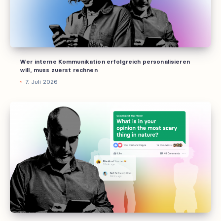
will,
muss
zuerst
rechnen
Wer interne Kommunikation erfolgreich personalisieren
will, muss zuerst rechnen
7. Juli 2026
Wie
KI
jetzt
Ihre
tchop
Community
unterstützt