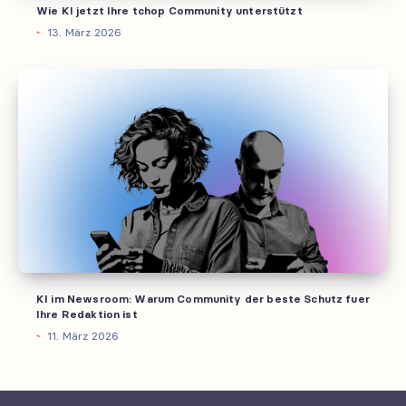
Wie KI jetzt Ihre tchop Community unterstützt
13. März 2026
KI
im
Newsroom:
Warum
Community
der
beste
Schutz
fuer
Ihre
KI im Newsroom: Warum Community der beste Schutz fuer
Redaktion
Ihre Redaktion ist
ist
11. März 2026