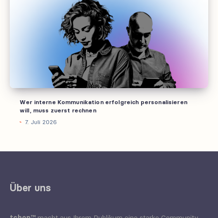
Kommunikation
erfolgreich
personalisieren
will,
muss
zuerst
rechnen
Wer interne Kommunikation erfolgreich personalisieren
will, muss zuerst rechnen
7. Juli 2026
Über uns
tchop™
macht aus Ihrem Publikum eine starke Community -