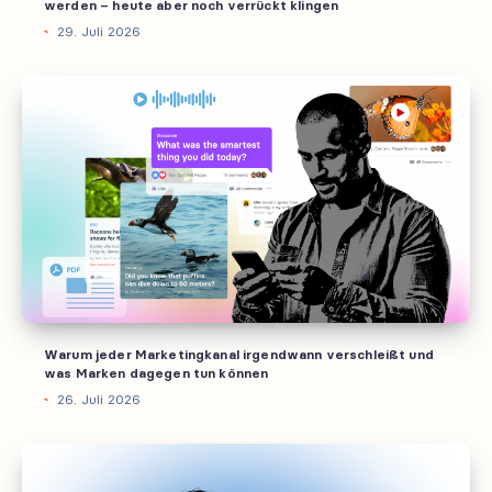
werden – heute aber noch verrückt klingen
–
29. Juli 2026
heute
aber
Warum
noch
jeder
verrückt
Marketingkanal
klingen
irgendwann
verschleißt
und
was
Marken
dagegen
tun
Warum jeder Marketingkanal irgendwann verschleißt und
können
was Marken dagegen tun können
26. Juli 2026
Wer
interne