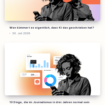
das
geschrieben
hat?
Wen kümmert es eigentlich, dass KI das geschrieben hat?
30. Juli 2026
10
Dinge,
die
im
Journalismus
in
drei
Jahren
normal
sein
10 Dinge, die im Journalismus in drei Jahren normal sein
werden