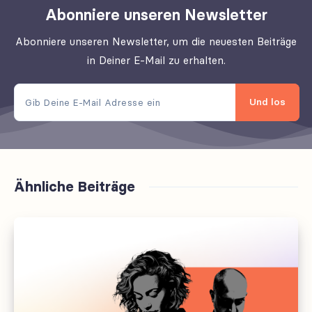
Abonniere unseren Newsletter
Abonniere unseren Newsletter, um die neuesten Beiträge
in Deiner E-Mail zu erhalten.
Und los
Ähnliche Beiträge
Wen
kümmert
es
eigentlich,
dass
KI